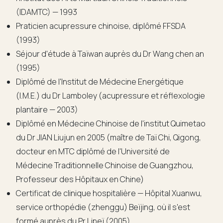
(IDAMTC) — 1993
Praticien acupressure chinoise, diplômé FFSDA
(1993)
Séjour d'étude à Taïwan auprès du Dr Wang chen an
(1995)
Diplômé de l'Institut de Médecine Energétique
(I.M.E.) du Dr Lamboley (acupressure et réflexologie
plantaire — 2003)
Diplômé en Médecine Chinoise de l'institut Quimetao
du Dr JIAN Liujun en 2005 (maître de Taï Chi, Qigong,
docteur en MTC diplômé de l'Université de
Médecine Traditionnelle Chinoise de Guangzhou,
Professeur des Hôpitaux en Chine)
Certificat de clinique hospitalière — Hôpital Xuanwu,
service orthopédie (zhenggu) Beïjing, où il s'est
formé auprès du Pr Lipeï (2005)