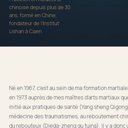
chinoise depuis plus de 30
Témoignages
ans, formé en Chine,
fondateur de l'Institut
Articles
Lishan à Caen.
Liens
Contact
Né en 1967, c'est au sein de ma formation martial
en 1973 auprès de mes maîtres d'arts martiaux que 
initié aux pratiques de santé (Yang sheng Qigong)
médecine des traumatismes, au reboutement chino
du rebouteux (Dieda-zheng gu tuina). Il y a donc 