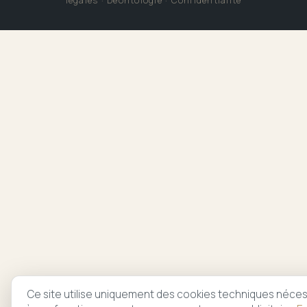
légales
·
Déontologie
·
Confidentialité
Ce site utilise uniquement des cookies techniques néces