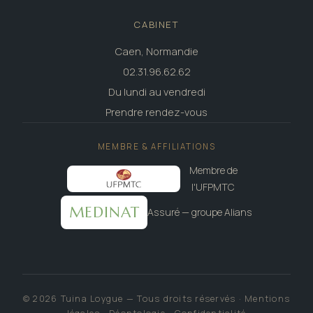
CABINET
Caen, Normandie
02.31.96.62.62
Du lundi au vendredi
Prendre rendez-vous
MEMBRE & AFFILIATIONS
Membre de
l'UFPMTC
MEDINAT
Assuré — groupe Alians
© 2026 Tuina Loygue — Tous droits réservés ·
Mentions