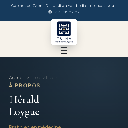
Cabinet de Caen · Du lundi au vendredi sur rendez-vous
02.31.96.62.62
☰
Le Tuina
Accueil
›
Le praticien
Le praticien
À PROPOS
Hérald
La Méthode
Loygue
Les soins
Praticien en médecine