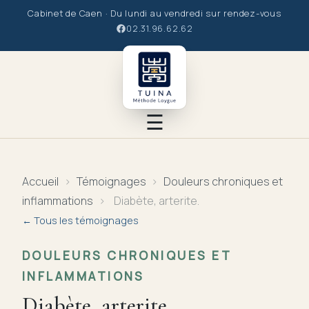
Cabinet de Caen · Du lundi au vendredi sur rendez-vous
02.31.96.62.62
☰
Le Tuina
Accueil
›
Témoignages
›
Douleurs chroniques et
inflammations
›
Diabète, arterite.
Le praticien
← Tous les témoignages
La Méthode
DOULEURS CHRONIQUES ET
INFLAMMATIONS
Les soins
Diabète, arterite.