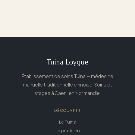
Tuina Loygue
Établissement de soins Tuina — médecine
manuelle traditionnelle chinoise. Soins et
stages à Caen, en Normandie.
DÉCOUVRIR
Le Tuina
Le praticien