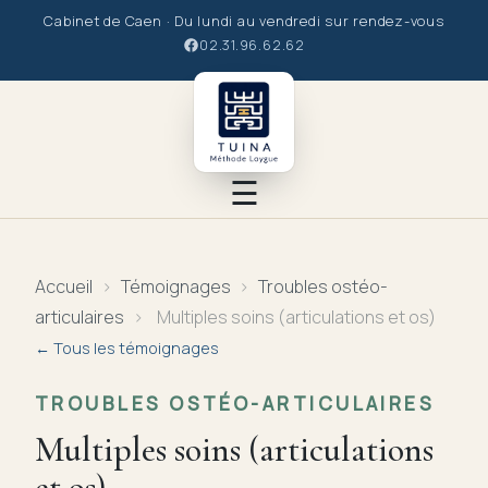
Cabinet de Caen · Du lundi au vendredi sur rendez-vous
02.31.96.62.62
☰
Le Tuina
Accueil
›
Témoignages
›
Troubles ostéo-
articulaires
›
Multiples soins (articulations et os)
Le praticien
← Tous les témoignages
La Méthode
TROUBLES OSTÉO-ARTICULAIRES
Multiples soins (articulations
Les soins
et os)