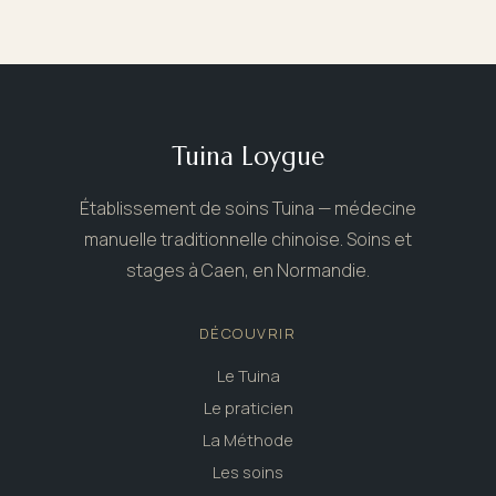
Tuina Loygue
Établissement de soins Tuina — médecine
manuelle traditionnelle chinoise. Soins et
stages à Caen, en Normandie.
DÉCOUVRIR
Le Tuina
Le praticien
La Méthode
Les soins