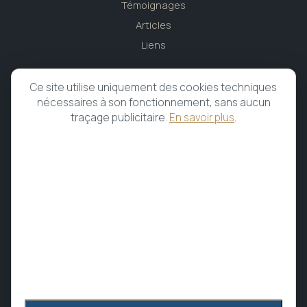
Témoignages
Articles
Liens
CABINET
Ce site utilise uniquement des cookies techniques
nécessaires à son fonctionnement, sans aucun
Caen, Normandie
traçage publicitaire.
En savoir plus
.
02.31.96.62.62
Du lundi au vendredi
Prendre rendez-vous
MEMBRE & AFFILIATIONS
Membre de
l'UFPMTC
MEDINAT
Assuré — groupe Alians