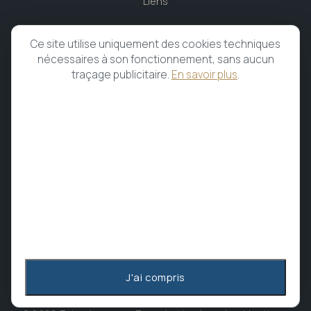
Liens
CABINET
Ce site utilise uniquement des cookies techniques
nécessaires à son fonctionnement, sans aucun
Caen, Normandie
traçage publicitaire.
En savoir plus
.
02.31.96.62.62
Du lundi au vendredi
Prendre rendez-vous
MEMBRE & AFFILIATIONS
Membre de
l'UFPMTC
MEDINAT
Assuré — groupe Alians
J'ai compris