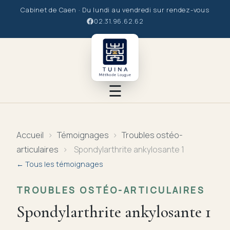
Cabinet de Caen · Du lundi au vendredi sur rendez-vous
02.31.96.62.62
☰
Le Tuina
Accueil
›
Témoignages
›
Troubles ostéo-
articulaires
›
Spondylarthrite ankylosante 1
Le praticien
← Tous les témoignages
La Méthode
TROUBLES OSTÉO-ARTICULAIRES
Spondylarthrite ankylosante 1
Les soins