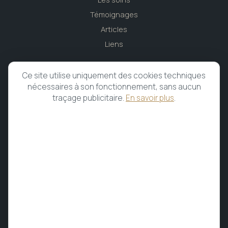
Témoignages
Articles
Liens
CABINET
Ce site utilise uniquement des cookies techniques
nécessaires à son fonctionnement, sans aucun
Caen, Normandie
traçage publicitaire.
En savoir plus
.
02.31.96.62.62
Du lundi au vendredi
Prendre rendez-vous
MEMBRE & AFFILIATIONS
Membre de
l'UFPMTC
MEDINAT
Assuré — groupe Alians