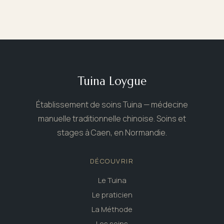
Tuina Loygue
Établissement de soins Tuina — médecine
manuelle traditionnelle chinoise. Soins et
stages à Caen, en Normandie.
DÉCOUVRIR
Le Tuina
Le praticien
La Méthode
Les soins