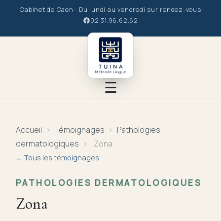
Cabinet de Caen · Du lundi au vendredi sur rendez-vous
02.31.96.62.62
☰
Le Tuina
Accueil
›
Témoignages
›
Pathologies
dermatologiques
›
Zona
Le praticien
← Tous les témoignages
La Méthode
PATHOLOGIES DERMATOLOGIQUES
Zona
Les soins