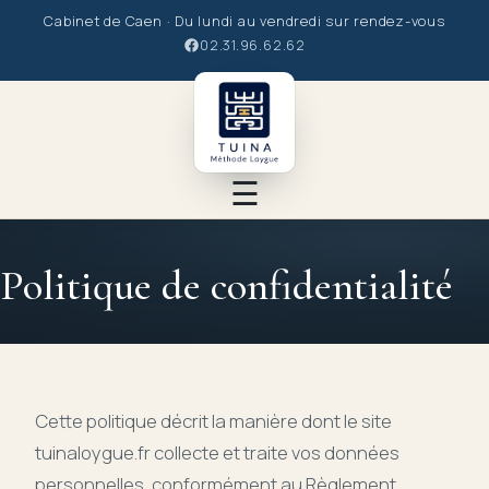
Cabinet de Caen · Du lundi au vendredi sur rendez-vous
02.31.96.62.62
☰
Le Tuina
Politique de confidentialité
Le praticien
La Méthode
Cette politique décrit la manière dont le site
tuinaloygue.fr collecte et traite vos données
Les soins
personnelles, conformément au Règlement